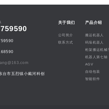
线
关于我们
产品介绍
5759590
公司简介
搬运机器人
59590
联系方式
码垛机器人
桁架搬运机械
68590
机器人第七轴
yang@163.com
AGV
自动包装
东台市五烈镇小戴河科创
智能软件